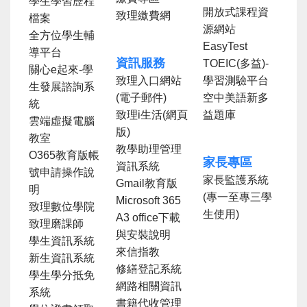
學生學習歷程
開放式課程資
致理繳費網
檔案
源網站
全方位學生輔
EasyTest
導平台
資訊服務
TOEIC(多益)-
關心e起來-學
致理入口網站
學習測驗平台
生發展諮詢系
(電子郵件)
空中美語新多
統
致理i生活(網頁
益題庫
雲端虛擬電腦
版)
教室
教學助理管理
O365教育版帳
家長專區
資訊系統
號申請操作說
家長監護系統
Gmail教育版
明
(專一至專三學
Microsoft 365
致理數位學院
生使用)
A3 office下載
致理磨課師
與安裝說明
學生資訊系統
來信指教
新生資訊系統
修繕登記系統
學生學分抵免
網路相關資訊
系統
書籍代收管理