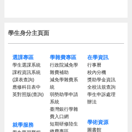
學生身分主頁面
選課專區
學雜費專區
在學資訊
學生選課系統
行政院減免學
行事曆
課程資訊系統
雜費補助
校內分機
(課表查詢)
減免學雜費系
獎助學金資訊
應修科目表中
統
全校法規查詢
英對照版(查詢)
弱勢助學申請
學生申訴處理
系統
辦法
臺灣銀行學雜
費入口網
學術資源
短期研修陸生
就學服務
圖書館
繳費專區