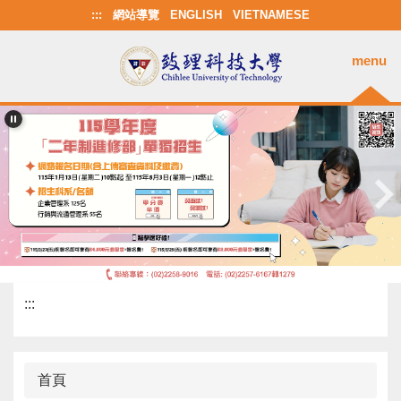
跳
:::
網站導覽
ENGLISH
VIETNAMESE
到
主
menu
要
內
容
區
:::
首頁