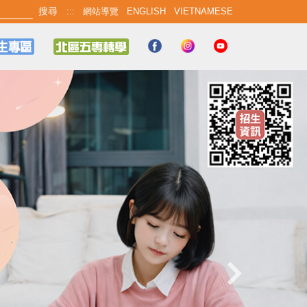
:::
網站導覽
ENGLISH
VIETNAMESE