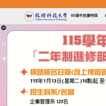
跳
到
主
60週年校慶特區
要
內
容
區