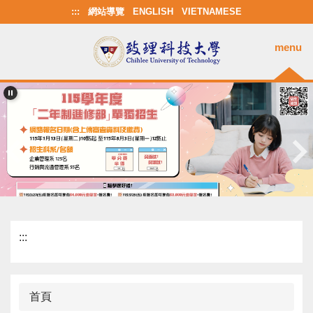
跳
:::
網站導覽
ENGLISH
VIETNAMESE
到
主
menu
要
內
容
區
:::
首頁