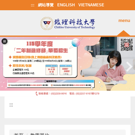
跳
:::
網站導覽
ENGLISH
VIETNAMESE
到
主
menu
要
內
容
區
:::