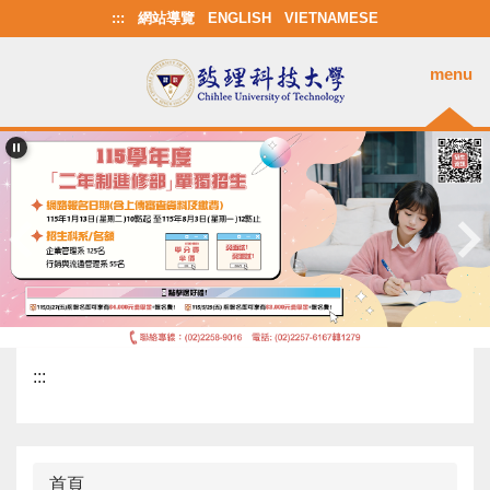
跳
:::
網站導覽
ENGLISH
VIETNAMESE
到
主
menu
要
內
容
區
:::
首頁