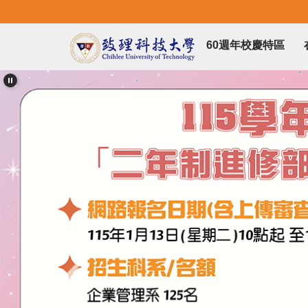
跳
到
主
60週年校慶特區
要
內
容
區