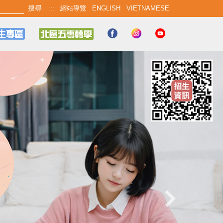
:::
網站導覽
ENGLISH
VIETNAMESE