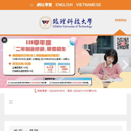
跳
:::
網站導覽
ENGLISH
VIETNAMESE
到
主
menu
要
內
容
區
:::