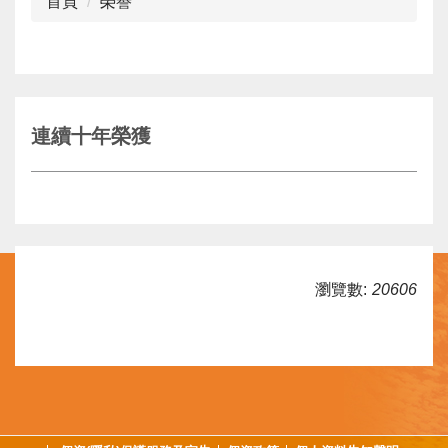
首頁
榮譽
連續十年榮獲
瀏覽數:
20606