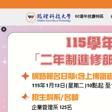
跳
到
主
60週年校慶特區
要
內
容
區