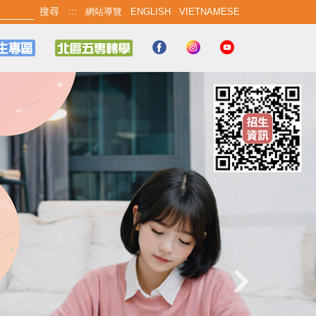
:::
網站導覽
ENGLISH
VIETNAMESE