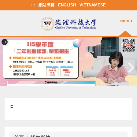
跳
:::
網站導覽
ENGLISH
VIETNAMESE
到
主
menu
要
內
容
區
:::