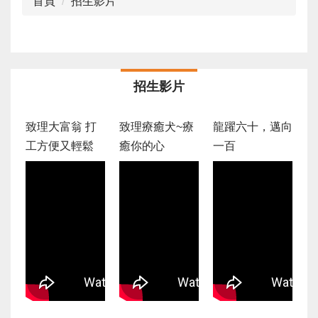
首頁
招生影片
招生影片
致理大富翁 打
致理療癒犬~療
龍躍六十，邁向
工方便又輕鬆
癒你的心
一百