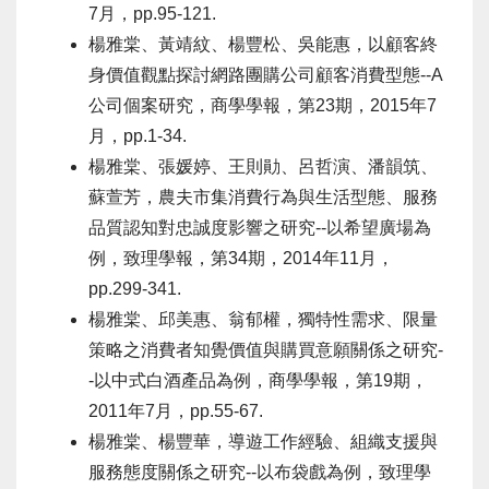
7月，pp.95-121.
楊雅棠、黃靖紋、楊豐松、吳能惠，以顧客終
身價值觀點探討網路團購公司顧客消費型態--A
公司個案研究，商學學報，第23期，2015年7
月，pp.1-34.
楊雅棠、張媛婷、王則勛、呂哲演、潘韻筑、
蘇萱芳，農夫市集消費行為與生活型態、服務
品質認知對忠誠度影響之研究--以希望廣場為
例，致理學報，第34期，2014年11月，
pp.299-341.
楊雅棠、邱美惠、翁郁權，獨特性需求、限量
策略之消費者知覺價值與購買意願關係之研究-
-以中式白酒產品為例，商學學報，第19期，
2011年7月，pp.55-67.
楊雅棠、楊豐華，導遊工作經驗、組織支援與
服務態度關係之研究--以布袋戲為例，致理學