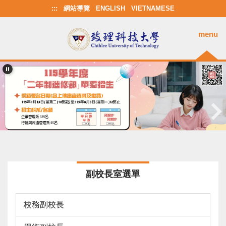
跳
:::
網站導覽
ENGLISH
VIETNAMESE
到
主
menu
要
內
容
區
副校長室選單
校務副校長