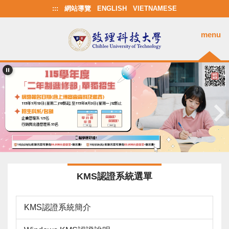
跳
:::
網站導覽
ENGLISH
VIETNAMESE
到
主
menu
要
內
容
區
KMS認證系統選單
KMS認證系統簡介